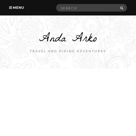
Search
SEAR
MENU
for:
TRAVEL AND HIKING ADVENTURES