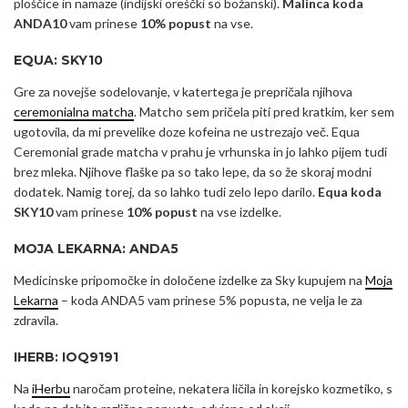
ploščice in namaze (indijski oreščki so božanski).
Malinca koda
ANDA10
vam prinese
10% popust
na vse.
EQUA: SKY10
Gre za novejše sodelovanje, v katertega je prepričala njihova
ceremonialna matcha
. Matcho sem pričela piti pred kratkim, ker sem
ugotovila, da mi prevelike doze kofeina ne ustrezajo več. Equa
Ceremonial grade matcha v prahu je vrhunska in jo lahko pijem tudi
brez mleka. Njihove flaške pa so tako lepe, da so že skoraj modni
dodatek. Namig torej, da so lahko tudi zelo lepo darilo.
Equa koda
SKY10
vam prinese
10% popust
na vse izdelke.
MOJA LEKARNA: ANDA5
Medicinske pripomočke in določene izdelke za Sky kupujem na
Moja
Lekarna
– koda ANDA5 vam prinese 5% popusta, ne velja le za
zdravila.
IHERB: IOQ9191
Na
iHerbu
naročam proteine, nekatera ličila in korejsko kozmetiko, s