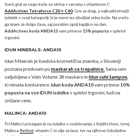
Sveti gral za nego kože se skriva v serumu z vitaminom C
AddActives Tetraforce C20 + C60
. Gre za drag, a najkvalitetnejši
izdelek v svoji kategoriji, ki je meni res izboljšal videz kože. Na srečo
ga imam za dolgo časa, saj porabim zgolj kapljico na dan.
AddActives koda ANDA15
vam prinese
15% popusta
v spletni
trgovini.
IDUN MINERALS: ANDA10
Idun Minerals je švedska kozmetična znamka, v Sloveniji
poznana predvsem po
maskarah za trepalnice.
Sama sem
zaljubljena v Vatn Volume 38 maskaro in
Idun suhi šampon
,
ki nimata konkurence.
Idun koda ANDA10
vam prinese
10%
popusta na vse IDUN izdelke
v spletni trgovini, tudi na
znižane cene.
MALINCA: ANDA10
Pri Malinci prisegam le na izdelke v sodelovanju z AddActives, torej
Malinca
Retinol
, vitamin C in olje za lase, ter na njihove čokoladne