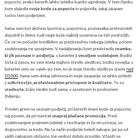
popuste, preko katerih lahko izdelke kupite ugodneje. V tem članku
bom objavila
svoje kode za popuste
in pojasnila, zakaj zaupam
točno tem podjetjem.
Sama sem kot aktivna športnica, popotnica, poznavalka prehranskih
dopolnil in delno tudi nege kože najbolj suverena na teh področjih.
Če se ne počutim kredibilno za predstavitev nekega izdelka, potem
sodelovanja ne sprejmem. V nadaljevanju bom predstavila
znamke,
ki jih poznam
in
podjetja
, s katerimi
z veseljem sodelujem
. Bodisi
tista iz časov, ko sem imela majhno število sledilcev, bodisi novejša, s
katerimi smo se »ujeli« po tem, ko je moje število sledilcev zraslo
nad
10.000
. Sama sem dokaj zahtevna in moje zaupanje se lahko pridobi
z
odkritostjo, profesionalnim pristopom in kvaliteto.
To so
vrednote,
ki jim sledim tudi sama, v zasebnem in poslovnem
življenju.
Preden grem na seznam podjetij, pri katerih imam kode za popuste,
naj povem, da pri meni
ni vnaprej plačane promocije.
Pred
sodelovanjem prejmem izdelek v testiranje in če mi ustreza, se
dogovorimo za kodo. Na ta način podjetje beleži nakupe, jaz pa od
vaših nakupom občasno (ne vedno) dobim provizijo. Včasih se