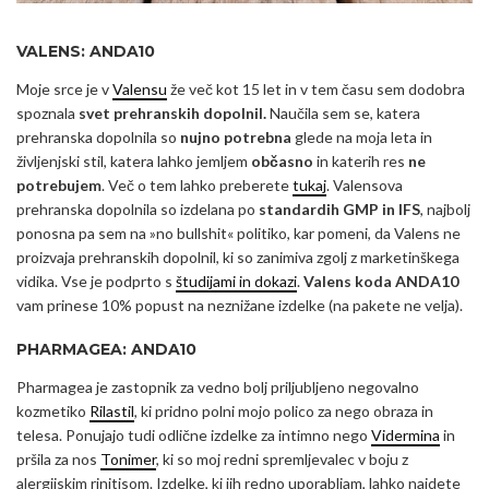
VALENS: ANDA10
Moje srce je v
Valensu
že več kot 15 let in v tem času sem dodobra
spoznala
svet prehranskih dopolnil.
Naučila sem se, katera
prehranska dopolnila so
nujno potrebna
glede na moja leta in
življenjski stil, katera lahko jemljem
občasno
in katerih res
ne
potrebujem
. Več o tem lahko preberete
tukaj
. Valensova
prehranska dopolnila so izdelana po
standardih GMP in IFS
, najbolj
ponosna pa sem na »no bullshit« politiko, kar pomeni, da Valens ne
proizvaja prehranskih dopolnil, ki so zanimiva zgolj z marketinškega
vidika. Vse je podprto s
študijami in dokazi
.
Valens koda ANDA10
vam prinese 10% popust na neznižane izdelke (na pakete ne velja).
PHARMAGEA: ANDA10
Pharmagea je zastopnik za vedno bolj priljubljeno negovalno
kozmetiko
Rilastil
, ki pridno polni mojo polico za nego obraza in
telesa. Ponujajo tudi odlične izdelke za intimno nego
Vidermina
in
pršila za nos
Tonimer
, ki so moj redni spremljevalec v boju z
alergijskim rinitisom. Izdelke, ki jih redno uporabljam, lahko najdete