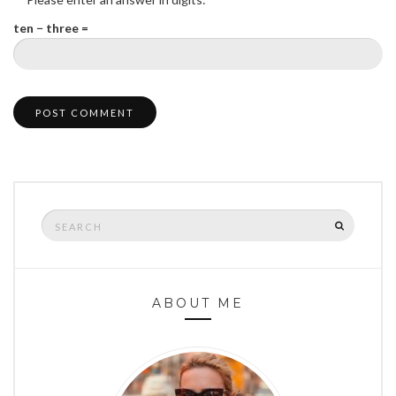
ten − three =
Search
SEARCH
for:
ABOUT ME