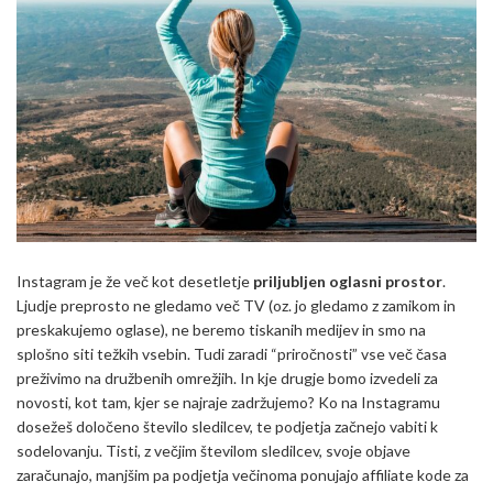
Instagram je že več kot desetletje
priljubljen oglasni prostor
.
Ljudje preprosto ne gledamo več TV (oz. jo gledamo z zamikom in
preskakujemo oglase), ne beremo tiskanih medijev in smo na
splošno siti težkih vsebin. Tudi zaradi “priročnosti” vse več časa
preživimo na družbenih omrežjih. In kje drugje bomo izvedeli za
novosti, kot tam, kjer se najraje zadržujemo? Ko na Instagramu
dosežeš določeno število sledilcev, te podjetja začnejo vabiti k
sodelovanju. Tisti, z večjim številom sledilcev, svoje objave
zaračunajo, manjšim pa podjetja večinoma ponujajo affiliate kode za