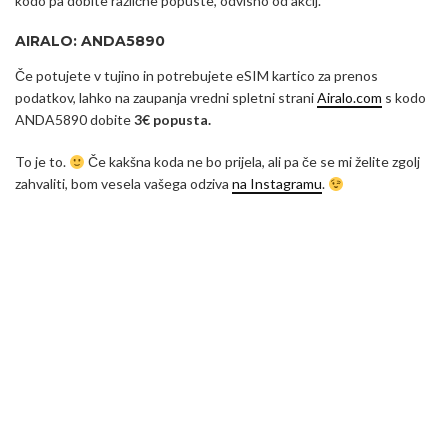
kodo pa dobite različne popuste, odvisno od akcij.
AIRALO: ANDA5890
Če potujete v tujino in potrebujete eSIM kartico za prenos
podatkov, lahko na zaupanja vredni spletni strani
Airalo.com
s kodo
ANDA5890 dobite
3€ popusta.
To je to.
Če kakšna koda ne bo prijela, ali pa če se mi želite zgolj
zahvaliti, bom vesela vašega odziva
na Instagramu
.