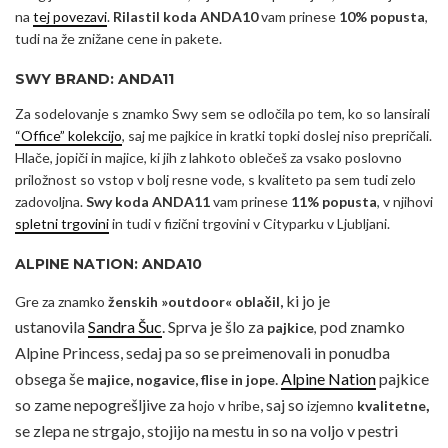
na
tej povezavi
.
Rilastil koda ANDA10
vam prinese
10% popusta
,
tudi na že znižane cene in pakete.
SWY BRAND: ANDA11
Za sodelovanje s znamko Swy sem se odločila po tem, ko so lansirali
“Office” kolekcijo
, saj me pajkice in kratki topki doslej niso prepričali.
Hlače, jopiči in majice, ki jih z lahkoto oblečeš za vsako poslovno
priložnost so vstop v bolj resne vode, s kvaliteto pa sem tudi zelo
zadovoljna.
Swy koda ANDA11
vam prinese
11% popusta
, v njihovi
spletni trgovini
in tudi v fizični trgovini v Cityparku v Ljubljani.
ALPINE NATION: ANDA10
ki jo je
Gre za znamko
ženskih »outdoor« oblačil,
ustanovila
Sandra Šuc
. Sprva je šlo za
pod znamko
pajkice
,
Alpine Princess,
sedaj pa so se preimenovali in ponudba
obsega še
.
Alpine Nation
pajkice
majice, nogavice, flise in jope
so zame nepogrešljive za
, saj so
,
hojo v hribe
izjemno
kvalitetne
se zlepa ne strgajo, stojijo na mestu in so na voljo v pestri