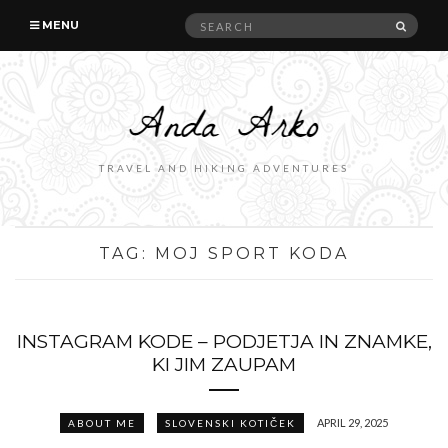
Search
SEAR
MENU
for:
TRAVEL AND HIKING ADVENTURES
TAG:
MOJ SPORT KODA
INSTAGRAM KODE – PODJETJA IN ZNAMKE,
KI JIM ZAUPAM
APRIL 29, 2025
ABOUT ME
SLOVENSKI KOTIČEK