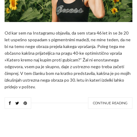
Od kar sem na Instagramu objavila, da sem stara 46 let in se že 20
let uspešno spopadam s pigmentnimi madeži, ne mine teden, da ne
bi na temo nege obraza prejela kakega vprašanja. Poleg tega me
občasno kakšna prijateljica na pragu 40-ke optimistično vpraša
»Katero kremo naj kupim proti gubicam?” Žal ni enostavnega
odgovora, vsem pa je skupno, daje z ustrezno nego treba začeti
čimprej. V tem članku bom na kratko predstavila, kakšna je po mojih
izkušnjah ustrezna nega obraza po 30. letu in kateri izdelki lahko
pridejo v poštev.
CONTINUE READING
Search
SEARCH
for: