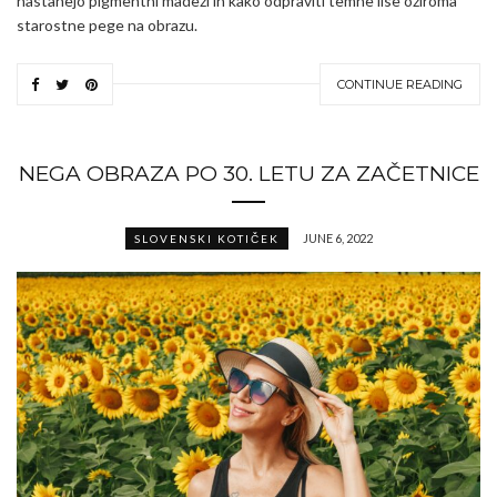
nastanejo pigmentni madeži in kako odpraviti temne lise oziroma
starostne pege na obrazu.
CONTINUE READING
NEGA OBRAZA PO 30. LETU ZA ZAČETNICE
JUNE 6, 2022
SLOVENSKI KOTIČEK