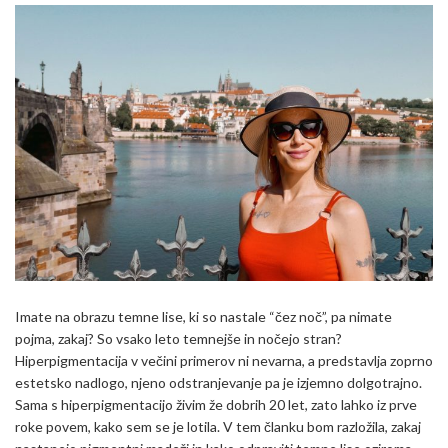
Imate na obrazu temne lise, ki so nastale “čez noč”, pa nimate
pojma, zakaj? So vsako leto temnejše in nočejo stran?
Hiperpigmentacija v večini primerov ni nevarna, a predstavlja zoprno
estetsko nadlogo, njeno odstranjevanje pa je izjemno dolgotrajno.
Sama s hiperpigmentacijo živim že dobrih 20 let, zato lahko iz prve
roke povem, kako sem se je lotila. V tem članku bom razložila, zakaj