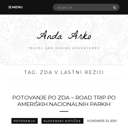
Search
SEAR
MENU
for:
TRAVEL AND HIKING ADVENTURES
TAG:
ZDA V LASTNI REŽIJI
POTOVANJE PO ZDA – ROAD TRIP PO
AMERIŠKIH NACIONALNIH PARKIH
NOVEMBER 23, 2019
POTOVANJA
SLOVENSKI KOTIČEK