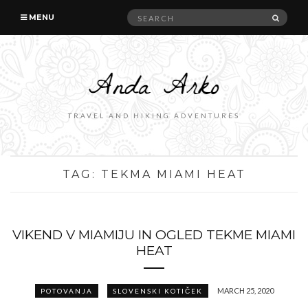
Search
SEAR
MENU
for:
TRAVEL AND HIKING ADVENTURES
TAG:
TEKMA MIAMI HEAT
VIKEND V MIAMIJU IN OGLED TEKME MIAMI
HEAT
MARCH 25, 2020
POTOVANJA
SLOVENSKI KOTIČEK