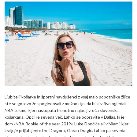
Ljubitelji košarke in športni navdušenci z vsaj malo popotniške žilice
ste se gotovo že spogledovali z možnostjo, da bi si v živo ogledali
NBA tekmo, kjer nastopata trenutno najbolj vroča slovenska
košarkarja. Opcij je seveda več. Lahko se odpravite v Dallas, ki je
dom »NBA Rookie of the year 2019«, Luke Dončića ali v Miami, kjer
kraljuje priljubljeni »The Dragon«, Goran Dragić. Lahko pa seveda