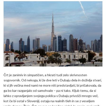
Črt je zanimiv in simpatičen, a hkrati tudi zelo skrivnosten
sogovornik. Od nekoga, ki že dve leti v Dubaju dela in doživlja stvari,
ki si jih večina med nami ne more niti predstavljati, bi pričakovala, da
ga bo kar razganjalo od samohvale – pa ni tako. Kljub temu, da si
lahko z opravljanjem svojega poklica v Dubaju privošči mnogo več,
kot če bi ostal v Sloveniji, ostaja na realnih tleh in se z veseljem