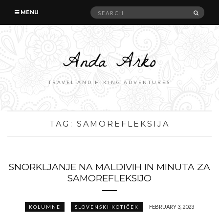
Search
SEAR
MENU
for:
TRAVEL AND HIKING ADVENTURES
TAG:
SAMOREFLEKSIJA
SNORKLJANJE NA MALDIVIH IN MINUTA ZA
SAMOREFLEKSIJO
FEBRUARY 3, 2023
KOLUMNE
SLOVENSKI KOTIČEK