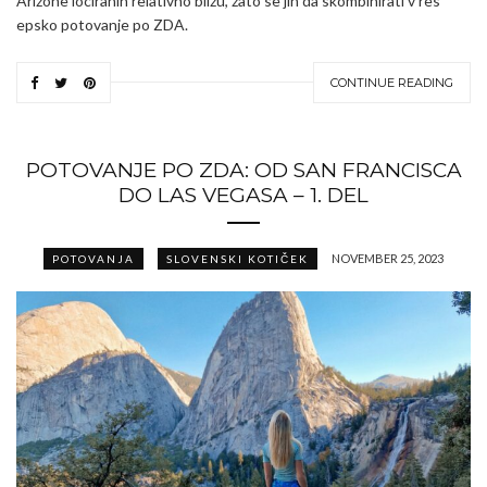
Arizone lociranih relativno blizu, zato se jih da skombinirati v res
epsko potovanje po ZDA.
CONTINUE READING
POTOVANJE PO ZDA: OD SAN FRANCISCA
DO LAS VEGASA – 1. DEL
NOVEMBER 25, 2023
POTOVANJA
SLOVENSKI KOTIČEK