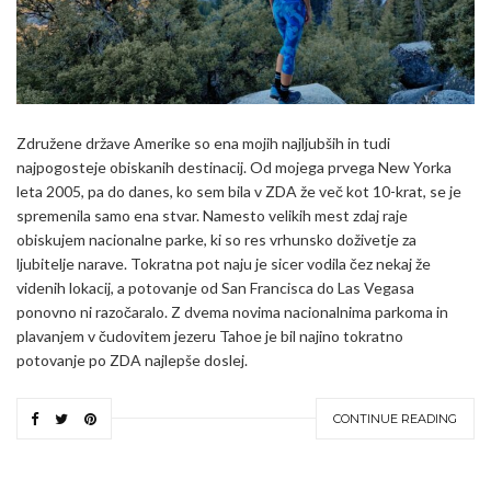
Združene države Amerike so ena mojih najljubših in tudi
najpogosteje obiskanih destinacij. Od mojega prvega New Yorka
leta 2005, pa do danes, ko sem bila v ZDA že več kot 10-krat, se je
spremenila samo ena stvar. Namesto velikih mest zdaj raje
obiskujem nacionalne parke, ki so res vrhunsko doživetje za
ljubitelje narave. Tokratna pot naju je sicer vodila čez nekaj že
videnih lokacij, a potovanje od San Francisca do Las Vegasa
ponovno ni razočaralo. Z dvema novima nacionalnima parkoma in
plavanjem v čudovitem jezeru Tahoe je bil najino tokratno
potovanje po ZDA najlepše doslej.
CONTINUE READING