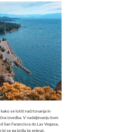
ako se lotiti načrtovanja in
nčna izvedba. V nadaljevanju bom
i od San Farancisca do Las Vegasa,
e bi se ga lotila še enkrat.