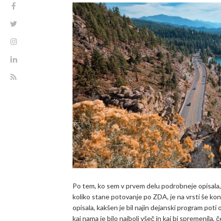
Po tem, ko sem v prvem delu podrobneje opisala, k
koliko stane potovanje po ZDA, je na vrsti še ko
opisala, kakšen je bil najin dejanski program pot
kaj nama je bilo najbolj všeč in kaj bi spremenila, č