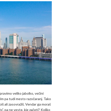
pravimo veliko jabolko, večini
im pa tudi mesto razočaranj. Tako
iš ali zasovražiš. Vendar ga moraš
žo”, pa ne veste, kje začeti? Koliko