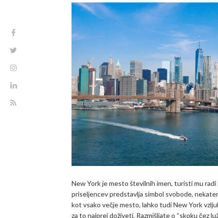
New York je mesto številnih imen, turisti mu radi 
priseljencev predstavlja simbol svobode, nekater
kot vsako večje mesto, lahko tudi New York vzljub
za to najprej doživeti. Razmišljate o “skoku čez lu