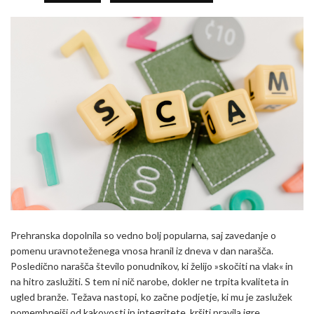
Prehranska dopolnila so vedno bolj popularna, saj zavedanje o
pomenu uravnoteženega vnosa hranil iz dneva v dan narašča.
Posledično narašča število ponudnikov, ki želijo »skočiti na vlak« in
na hitro zaslužiti. S tem ni nič narobe, dokler ne trpita kvaliteta in
ugled branže. Težava nastopi, ko začne podjetje, ki mu je zaslužek
pomembnejši od kakovosti in integritete, kršiti pravila igre.