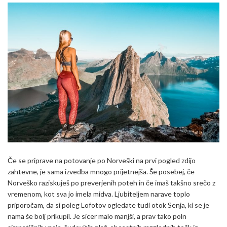
Če se priprave na potovanje po Norveški na prvi pogled zdijo
zahtevne, je sama izvedba mnogo prijetnejša. Še posebej, če
Norveško raziskuješ po preverjenih poteh in če imaš takšno srečo z
vremenom, kot sva jo imela midva. Ljubiteljem narave toplo
priporočam, da si poleg Lofotov ogledate tudi otok Senja, ki se je
nama še bolj prikupil. Je sicer malo manjši, a prav tako poln