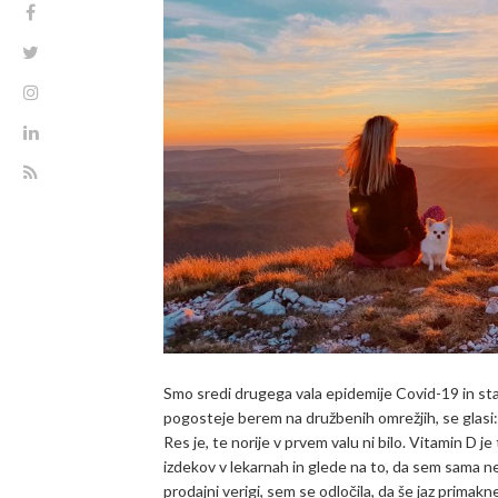
Smo sredi drugega vala epidemije Covid-19 in sta
pogosteje berem na družbenih omrežjih, se glasi: 
Res je, te norije v prvem valu ni bilo. Vitamin D j
izdekov v lekarnah in glede na to, da sem sama 
prodajni verigi, sem se odločila, da še jaz primak