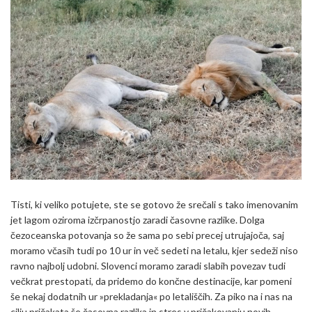
Tisti, ki veliko potujete, ste se gotovo že srečali s tako imenovanim
jet lagom oziroma izčrpanostjo zaradi časovne razlike. Dolga
čezoceanska potovanja so že sama po sebi precej utrujajoča, saj
moramo včasih tudi po 10 ur in več sedeti na letalu, kjer sedeži niso
ravno najbolj udobni. Slovenci moramo zaradi slabih povezav tudi
večkrat prestopati, da pridemo do končne destinacije, kar pomeni
še nekaj dodatnih ur »prekladanja« po letališčih. Za piko na i nas na
cilju pričakata še časovna razlika in stres v pričakovanju novih