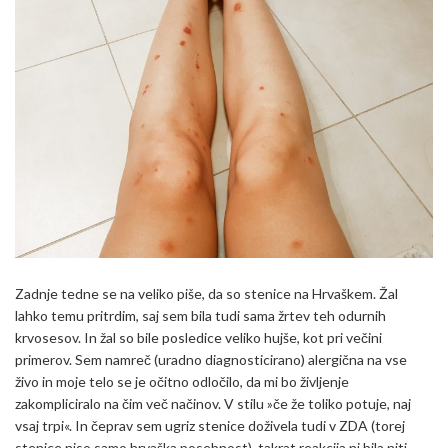
Zadnje tedne se na veliko piše, da so stenice na Hrvaškem. Žal
lahko temu pritrdim, saj sem bila tudi sama žrtev teh odurnih
krvosesov. In žal so bile posledice veliko hujše, kot pri večini
primerov. Sem namreč (uradno diagnosticirano) alergična na vse
živo in moje telo se je očitno odločilo, da mi bo življenje
zakompliciralo na čim več načinov. V stilu »če že toliko potuje, naj
vsaj trpi«. In čeprav sem ugriz stenice doživela tudi v ZDA (torej
stenice niso samo hrvaška posebnost), takrat reakcija ni bila niti