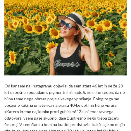
Od kar sem na Instagramu objavila, da sem stara 46 let in se že 20
let uspešno spopadam s pigmentnimi madeži, ne mine teden, da ne
bi na temo nege obraza prejela kakega vprašanja. Poleg tega me
občasno kakšna prijateljica na pragu 40-ke optimistično vpraša
»Katero kremo naj kupim proti gubicam?” Žal ni enostavnega
odgovora, vsem pa je skupno, daje z ustrezno nego treba začeti
čimprej. V tem članku bom na kratko predstavila, kakšna je po mojih
izkušnjah ustrezna nega obraza po 30. letu in kateri izdelki lahko