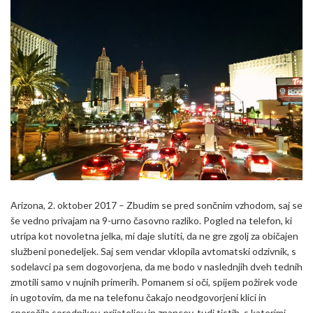
Arizona, 2. oktober 2017 – Zbudim se pred sončnim vzhodom, saj se
še vedno privajam na 9-urno časovno razliko. Pogled na telefon, ki
utripa kot novoletna jelka, mi daje slutiti, da ne gre zgolj za običajen
službeni ponedeljek. Saj sem vendar vklopila avtomatski odzivnik, s
sodelavci pa sem dogovorjena, da me bodo v naslednjih dveh tednih
zmotili samo v nujnih primerih. Pomanem si oči, spijem požirek vode
in ugotovim, da me na telefonu čakajo neodgovorjeni klici in
sporočila sorodnikov, prijateljev in znancev, tudi tistih, s katerimi