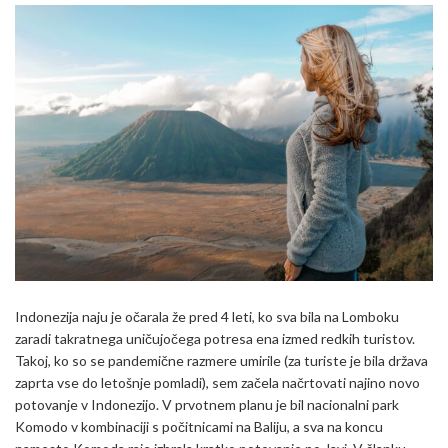
Indonezija naju je očarala že pred 4 leti, ko sva bila na Lomboku
zaradi takratnega uničujočega potresa ena izmed redkih turistov.
Takoj, ko so se pandemične razmere umirile (za turiste je bila država
zaprta vse do letošnje pomladi), sem začela načrtovati najino novo
potovanje v Indonezijo. V prvotnem planu je bil nacionalni park
Komodo v kombinaciji s počitnicami na Baliju, a sva na koncu