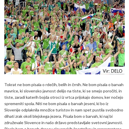
Tokrat ne bom pisala o rdečih, belih in črnih. Ne bom pisala o barvah
mavrice, ki slovensko javnost delijo na tiste, ki se smejo poročiti, in
tiste, zaradi katerih bojda otroci iz vrtca prijokajo domov, ker nočejo
spremeniti spola. Niti ne bom pisala o barvah jeseni, ki bo iz
Slovenije odplaknila množice turistov in nam spet pustila svobodno
dihati zrak okoli blejskega jezera. Pisala bom o barvah, ki naj bi
združevale Slovence in našo državo predstavljale svetovni javnosti.
Pisala bom o barvah dresov slovenskih športnikov in reprezentanc.