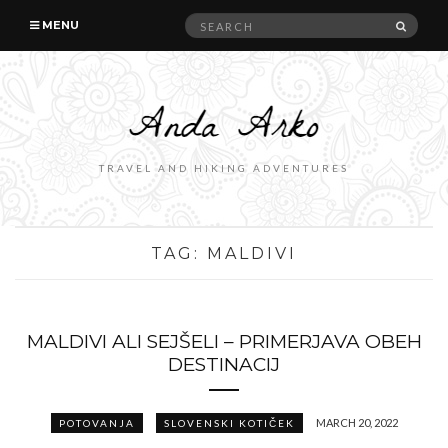
Search
SEAR
MENU
for:
TRAVEL AND HIKING ADVENTURES
TAG:
MALDIVI
MALDIVI ALI SEJŠELI – PRIMERJAVA OBEH
DESTINACIJ
MARCH 20, 2022
POTOVANJA
SLOVENSKI KOTIČEK