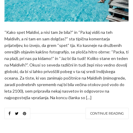
“Kako spet Maldivi, a nisi tam že bila?” in “Pa kaj vidiš na teh
Maldivih, a ni tam en sam dolgčas?” sta tipična komentarja
prijateljev, ko izvejo, da grem “spet” tja. Ko kasneje na družbenih
omrežjih objavim kakšno fotografijo, se plošča hitro obrne: “Packa, ti
na plaži, pri nas pa kidamo!” in “Jaz bi šla tudi! Koliko stane en teden
na Maldivih?”. Okusi so seveda različni in tudi žepi niso vedno dovolj
globoki, da bi si lahko privoščili pobeg v ta raj sredi Indijskega
oceana. Za tiste, ki vas zanimajo počitnice na Maldivih (mimogrede,
zaradi podnebnih sprememb naj bi bila večina otokov pod vodo do
leta 2100), sem pripravila nekaj nasvetov in odgovorov na
najpogostejša vprašanja. Na koncu članka so […]
CONTINUE READING
Search
SEARCH
for: