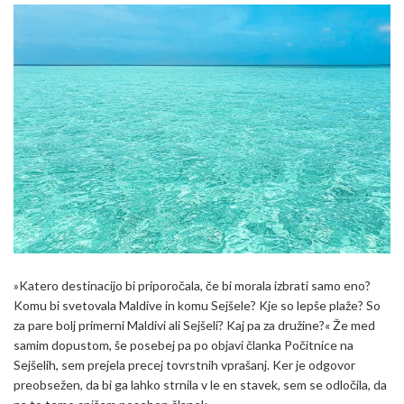
»Katero destinacijo bi priporočala, če bi morala izbrati samo eno?
Komu bi svetovala Maldive in komu Sejšele? Kje so lepše plaže? So
za pare bolj primerni Maldivi ali Sejšeli? Kaj pa za družine?« Že med
samim dopustom, še posebej pa po objavi članka Počitnice na
Sejšelih, sem prejela precej tovrstnih vprašanj. Ker je odgovor
preobsežen, da bi ga lahko strnila v le en stavek, sem se odločila, da