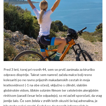
Pred 3 leti, torej pri rosnih 44, sem se prvič zanimala za kirurško
odpravo dioptrije. Takrat sem namreč začela malce bolj resno
kolesariti po ne ravno prijaznih makadamskih cestah in moja
kratkovidnost (-1 na obe očesi), vključno s cilindri, slabšim
globinskim vidom, šibkim solznim filmom ter celoletnim alergijskim
rinitisom (zaradi česar leče odpadejo), so mi začeli sporočati, da vrag
jemlje šalo. Če sem želela v zrelih letih okusiti še kaj adrenalina, je
bilo treba nekaj storiti. Sodeč po dostopnih informacijah in