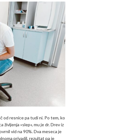
č od resnice pa tudi ni. Po tem, ko
 življenja »slep«, mu je dr. Drev iz
vrnil vid na 90%. Dva meseca je
noma privadil, rezultat pa je