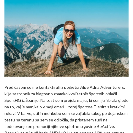
Pred časom so me kontaktirali iz podjetja Alpe Adria Adventurers,
ki je zastopnik za blagovno znamko kvalitetnih športnih oblačil
SportHG iz Španije. Na test sem prejela majici, ki sem ju izbrala glede
na to, kaj je manjkalo v moji omari – torej športne T-shirt s kratkimi
rokavi. V barvo, stil in mehkobo sem se zaljubila takoj, po dejanskem
testu na terenu pa sem se odločila, da pristanem tudi na
sodelovanje pri promociji njihove spletne trgovine BeActive.
Ponudili so mi tudi kodo ANDA10, ki vam prinese 10% popusta na