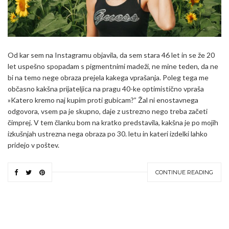
Od kar sem na Instagramu objavila, da sem stara 46 let in se že 20
let uspešno spopadam s pigmentnimi madeži, ne mine teden, da ne
bi na temo nege obraza prejela kakega vprašanja. Poleg tega me
občasno kakšna prijateljica na pragu 40-ke optimistično vpraša
»Katero kremo naj kupim proti gubicam?” Žal ni enostavnega
odgovora, vsem pa je skupno, daje z ustrezno nego treba začeti
čimprej. V tem članku bom na kratko predstavila, kakšna je po mojih
izkušnjah ustrezna nega obraza po 30. letu in kateri izdelki lahko
pridejo v poštev.
CONTINUE READING
Search
SEARCH
for: