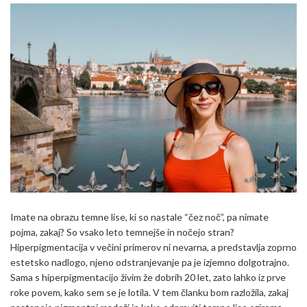
Imate na obrazu temne lise, ki so nastale “čez noč”, pa nimate
pojma, zakaj? So vsako leto temnejše in nočejo stran?
Hiperpigmentacija v večini primerov ni nevarna, a predstavlja zoprno
estetsko nadlogo, njeno odstranjevanje pa je izjemno dolgotrajno.
Sama s hiperpigmentacijo živim že dobrih 20 let, zato lahko iz prve
roke povem, kako sem se je lotila. V tem članku bom razložila, zakaj