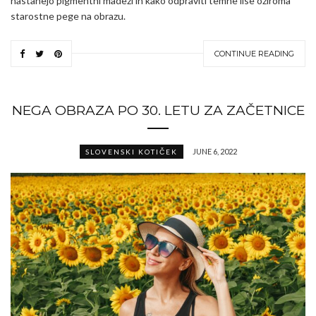
nastanejo pigmentni madeži in kako odpraviti temne lise oziroma
starostne pege na obrazu.
CONTINUE READING
NEGA OBRAZA PO 30. LETU ZA ZAČETNICE
JUNE 6, 2022
SLOVENSKI KOTIČEK